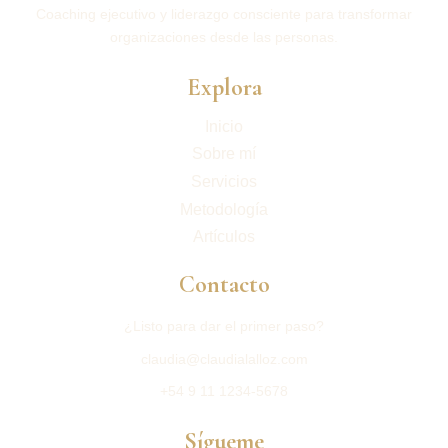
Coaching ejecutivo y liderazgo consciente para transformar
organizaciones desde las personas.
Explora
Inicio
Sobre mí
Servicios
Metodología
Artículos
Contacto
¿Listo para dar el primer paso?
claudia@claudialalloz.com
+54 9 11 1234-5678
Sígueme