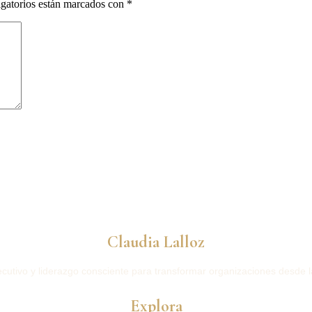
gatorios están marcados con
*
Claudia Lalloz
cutivo y liderazgo consciente para transformar organizaciones desde 
Explora